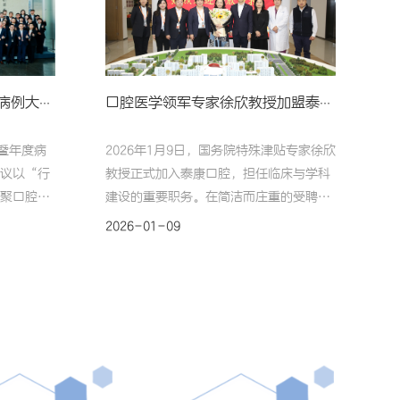
泰康口腔学术研讨会暨年度病例大赛在京举行
口腔医学领军专家徐欣教授加盟泰康口腔，共筑学科发展高地
暨年度病
2026年1月9日，国务院特殊津贴专家徐欣
议以“行
教授正式加入泰康口腔，担任临床与学科
聚口腔医
建设的重要职务。在简洁而庄重的受聘仪
师，通过
式上，泰康保险集团管委会成员、泰康口
2026-01-09
相结合的
腔首席执行官陈宏华为徐欣教授颁发了聘
深度融
书，标志着这位口腔医学领军人物将在新
磊、沈刚
平台上开启职业新篇章。泰康保险集团管
组成高规
委会成员、泰康口腔首席执行官陈宏华为
角与深厚
徐欣教授颁发聘书徐欣教授是我国口腔医
、董事长
学界临床与学术并重的领军人物，享受国
兼首席运
务院特殊津贴，曾担任山东大学口腔医