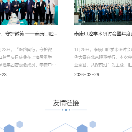
医路同行，守护微笑 ——泰康口腔安心正畸白皮书发布，学术引领构建口腔医疗新生态
4月23日，“医路同行，守护微
1月29日，泰康口腔学术研讨会
口腔司庆日庆典在上海隆重举
例大赛在北京隆重举行。本次会
保险集团管委会成员、泰康口腔
业聚智，共探前沿”为主题，汇
宏华，正雅齿科创始人、董事长兼
学领域权威专家、学者及临床医
-23
2026-02-26
峻峰，泰康口腔助理总裁、上海事
专题报告、圆桌论坛与病例竞赛
理周攀，泰康口腔首席专家徐欣
形式，推动学术交流与临床实践
刚教授，CIO姜正林，市场产品
合。泰康口腔首席专家徐欣、周
友情链接
成昱虹，医疗运营部总经理宋佳
及多位全国知名领军专家，共同
0余家主流媒体记者现场出席，共
格学术阵容，为大会注入前沿视
悦，共启发展新篇。泰康保险集
临床智慧。泰康保险集团创始人
成员、泰康口腔CEO陈
兼首席执行官陈东升，集团总裁