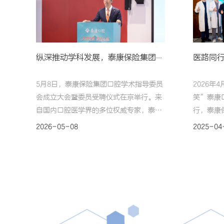
纵深推动学科发展，泰康保险集团口腔学术指导委员会成立
5月8日，泰康保险集团口腔学术指导委员
2026年
会成立大会暨委员受聘仪式在京举行。来
笑”泰康
自国内口腔医学界的多位权威专家，泰康
行，泰康
保险集团管委会成员、泰康医疗、泰康口
CEO陈
2026-05-08
2025-04
腔及全国各事业部、总院相关负责人共同
CEO姚
参与，见证泰康口腔在“保险+医疗”闭
业部总经
环战略下，向学科引领、学术驱动迈出的
教授、沈
关键一步。战略驱动，锚定高质量发展方
部总经理
向长寿时代，社会对医疗、养老、康复、
佳，及2
护理的需求巨大，泰康致力于打造全生命
庆成长喜
周期医养康宁无缝对接的服务体系。依托
团管委会